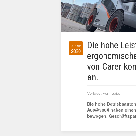
Die hohe Leis
02 Okt
2020
ergonomische
von Carer ko
an.
Verfasst von fabio.
Die hohe Betriebsauton
A80@900X haben einen 
bewogen, Geschäftspar