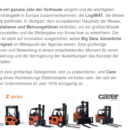
m ein ganzes Jahr der Vorfreude
vergeht und die wichtigsten
 Intralogistik in Europa zusammenkommen: die
LogiMAT
, die dieses
rz
stattfindet. In Stuttgart, dem europäischen Hauptsitz der Messe,
ezialisten und Meinungsführer
einfinden, um ein großes Mosaik
ustellen und die Weitergabe von Know-how zu erleichtern. Die
st stark auf Innovation ausgerichtet, wobei
Big Data, künstliche
tigkeit
im Mittelpunkt der Agenda stehen. Eine großartige
ionen und Networking in einem entscheidenden Moment für einen
alisierung und die Verringerung der Auswirkungen das Konzept der
talten.
ch eine großartige Gelegenheit, sich zu präsentieren, und
Carer
ng eines Hochleistungs-Elektrostapler vertreten sein, der seit der
en Unternehmens im Jahr 1976 einzigartig ist.