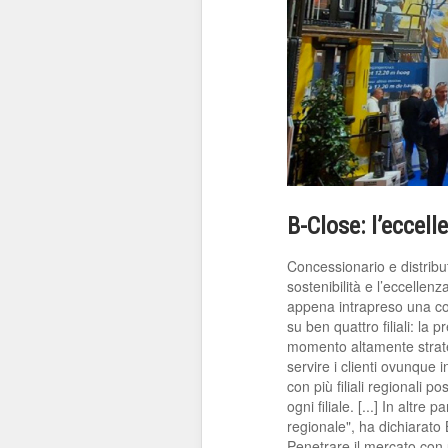
B-Close: l’eccell
Concessionario e distribu
sostenibilità e l’eccellenz
appena intrapreso una c
su ben quattro filiali: la
momento altamente strategi
servire i clienti ovunque 
con più filiali regionali 
ogni filiale. [...] In altr
regionale", ha dichiarato 
Penetrare il mercato co