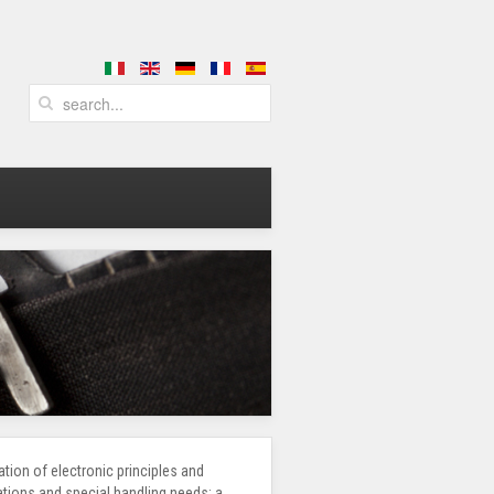
tion of electronic principles and
ations and special handling needs; a