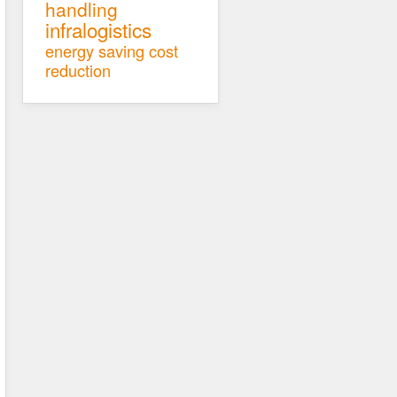
handling
infralogistics
energy saving
cost
reduction