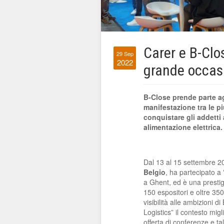
Carer e B-Clo
29 Sep
2022
grande occasio
B-Close prende parte ag
manifestazione tra le p
conquistare gli addetti a
alimentazione elettrica.
Dal 13 al 15 settembre 
Belgio
, ha partecipato a
a Ghent, ed è una prestig
150 espositori e oltre 350
visibilità alle ambizioni d
Logistics” il contesto migl
offerta di conferenze e tal