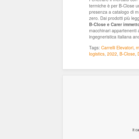
termiche è per B-Close u
presenza a catalogo di ma
zero. Dai prodotti più leg
B-Close e Carer immett
macchinari appartenenti a
ingegneristica italiana a
Tags:
Carrelli Elevatori
,
m
logistics
,
2022
,
B-Close
,
It c