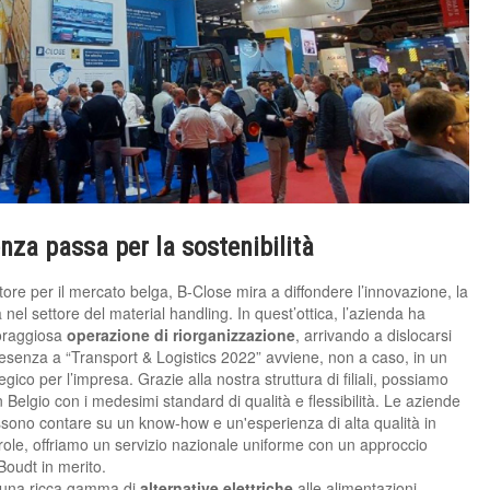
enza passa per la sostenibilità
tore per il mercato belga, B-Close mira a diffondere l’innovazione, la
a nel settore del material handling. In quest’ottica, l’azienda ha
oraggiosa
operazione di riorganizzazione
, arrivando a dislocarsi
 presenza a “Transport & Logistics 2022” avviene, non a caso, in un
co per l’impresa. Grazie alla nostra struttura di filiali, possiamo
in Belgio con i medesimi standard di qualità e flessibilità. Le aziende
possono contare su un know-how e un'esperienza di alta qualità in
e parole, offriamo un servizio nazionale uniforme con un approccio
Boudt in merito.
n una ricca gamma di
alternative elettriche
alle alimentazioni