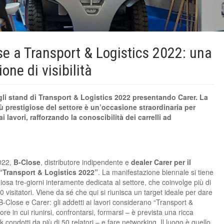
se a Transport & Logistics 2022: una
ne di visibilità
li stand di Transport & Logistics 2022 presentando Carer. La
iù prestigiose del settore è un’occasione straordinaria per
i lavori, rafforzando la conoscibilità dei carrelli ad
2022,
B-Close
, distributore indipendente e
dealer Carer per il
“Transport & Logistics 2022”
. La manifestazione biennale si tiene
iosa tre-giorni interamente dedicata al settore, che coinvolge più di
0 visitatori. Viene da sé che qui si riunisca un target ideale per dare
i B-Close e Carer: gli addetti ai lavori considerano “Transport &
iore in cui riunirsi, confrontarsi, formarsi – è prevista una ricca
k condotti da più di 50 relatori – e fare networking. Il luogo è quello