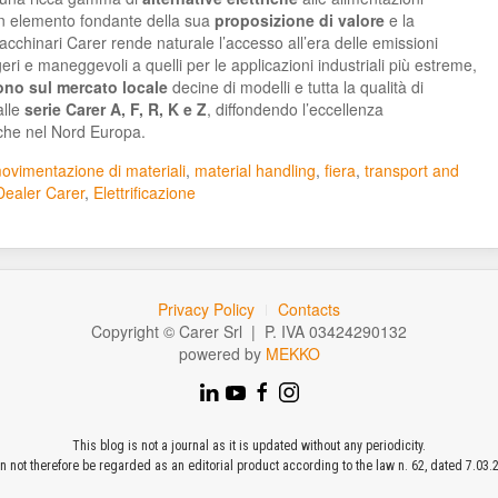
n elemento fondante della sua
proposizione
di valore
e la
cchinari Carer rende naturale l’accesso all’era delle emissioni
geri e maneggevoli a quelli per le applicazioni industriali più estreme,
ono sul mercato locale
decine di modelli e tutta la qualità di
lle
serie Carer A, F, R, K e Z
, diffondendo l’eccellenza
nche nel Nord Europa.
ovimentazione di materiali
,
material handling
,
fiera
,
transport and
Dealer Carer
,
Elettrificazione
Privacy Policy
Contacts
Copyright © Carer Srl | P. IVA 03424290132
powered by
MEKKO
This blog is not a journal as it is updated without any periodicity.
an not therefore be regarded as an editorial product according to the law n. 62, dated 7.03.