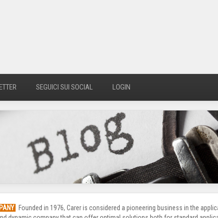
ETTER
SEGUICI SUI SOCIAL
LOGIN
MPANY
Founded in 1976, Carer is considered a pioneering business in the applica
le and dynamic company that can offer optimal solutions both for standard applic