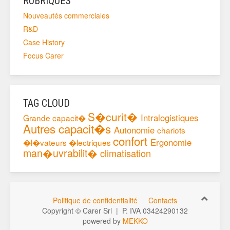
RUBRIQUES
Nouveautés commerciales
R&D
Case History
Focus Carer
TAG CLOUD
S�curit�
Intralogistiques
Grande capacit�
Autres capacit�s
Autonomie
chariots
confort
Ergonomie
�l�vateurs �lectriques
man�uvrabilit�
climatisation
Politique de confidentialité
Contacts
Copyright © Carer Srl | P. IVA 03424290132
powered by
MEKKO