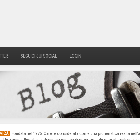
TTER
SEGUICI SUI SOCIAL
LOGIN
AMICA
Fondata nel 1976, Carer è considerata come una pioneristica realtà nell’ap
ori. Un’azienda flessibile e dinamica capace di proporre soluzioni ottimali sia p