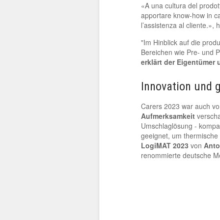
«A una cultura del prodo
apportare know-how in ca
l’assistenza al cliente.», 
"Im Hinblick auf die prod
Bereichen wie Pre- und P
erklärt der Eigentümer
Innovation und g
Carers 2023 war auch vo
Aufmerksamkeit
verscha
Umschlaglösung - kompa
geeignet, um thermische 
LogiMAT
2023
von
Anto
renommierte deutsche Me