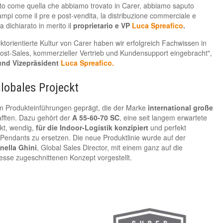
tto come quella che abbiamo trovato in Carer, abbiamo saputo
mpi come il pre e post-vendita, la distribuzione commerciale e
ha dichiarato in merito il
proprietario e VP
Luca Spreafico
.
uktorientierte Kultur von Carer haben wir erfolgreich Fachwissen in
ost-Sales, kommerzieller Vertrieb und Kundensupport eingebracht",
 und Vizepräsident
Luca Spreafico.
lobales Projeckt
n Produkteinführungen geprägt, die der Marke
international große
fften. Dazu gehört der
A 55-60-70 SC
, eine seit langem erwartete
kt, wendig,
für die Indoor-Logistik konzipiert
und perfekt
Pendants zu ersetzen. Die neue Produktlinie wurde auf der
nella
Ghini
, Global Sales Director, mit einem ganz auf die
sse zugeschnittenen Konzept vorgestellt.