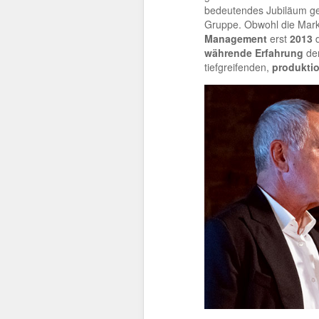
bedeutendes Jubiläum gefe
Gruppe. Obwohl die Mar
Management
erst
2013
d
währende Erfahrung
der
tiefgreifenden,
produkti