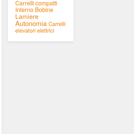
Carrelli compatti
Interno
Bobine
Lamiere
Autonomia
Carrelli
elevatori elettrici