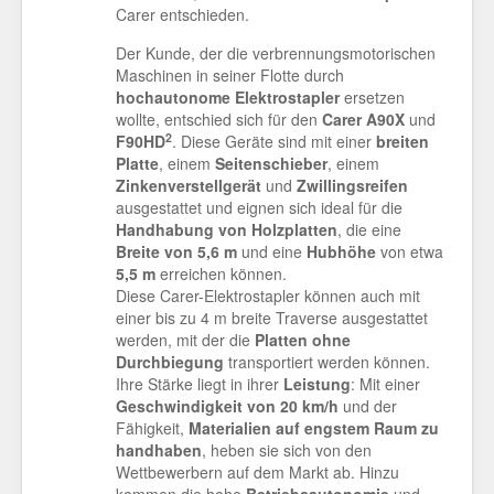
Carer entschieden.
Der Kunde, der die verbrennungsmotorischen
Maschinen in seiner Flotte durch
hochautonome Elektrostapler
ersetzen
wollte, entschied sich für den
Carer A90X
und
2
F90HD
. Diese Geräte sind mit einer
breiten
Platte
, einem
Seitenschieber
, einem
Zinkenverstellgerät
und
Zwillingsreifen
ausgestattet und eignen sich ideal für die
Handhabung von Holzplatten
, die eine
Breite von 5,6 m
und eine
Hubhöhe
von etwa
5,5 m
erreichen können.
Diese Carer-Elektrostapler können auch mit
einer bis zu 4 m breite Traverse ausgestattet
werden, mit der die
Platten ohne
Durchbiegung
transportiert werden können.
Ihre Stärke liegt in ihrer
Leistung
: Mit einer
Geschwindigkeit von 20 km/h
und der
Fähigkeit,
Materialien auf engstem Raum zu
handhaben
, heben sie sich von den
Wettbewerbern auf dem Markt ab. Hinzu
kommen die hohe
Betriebsautonomie
und