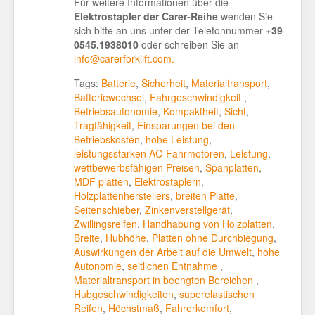
Für weitere Informationen über die
Elektrostapler der Carer-Reihe
wenden Sie
sich bitte an uns unter der Telefonnummer
+39
0545.1938010
oder schreiben Sie an
info@carerforklift.com.
Tags:
Batterie
,
Sicherheit
,
Materialtransport
,
Batteriewechsel
,
Fahrgeschwindigkeit
,
Betriebsautonomie
,
Kompaktheit
,
Sicht
,
Tragfähigkeit
,
Einsparungen bei den
Betriebskosten
,
hohe Leistung
,
leistungsstarken AC-Fahrmotoren
,
Leistung
,
wettbewerbsfähigen Preisen
,
Spanplatten
,
MDF platten
,
Elektrostaplern
,
Holzplattenherstellers
,
breiten Platte
,
Seitenschieber
,
Zinkenverstellgerät
,
Zwillingsreifen
,
Handhabung von Holzplatten
,
Breite
,
Hubhöhe
,
Platten ohne Durchbiegung
,
Auswirkungen der Arbeit auf die Umwelt
,
hohe
Autonomie
,
seitlichen Entnahme
,
Materialtransport in beengten Bereichen
,
Hubgeschwindigkeiten
,
superelastischen
Reifen
,
Höchstmaß
,
Fahrerkomfort
,