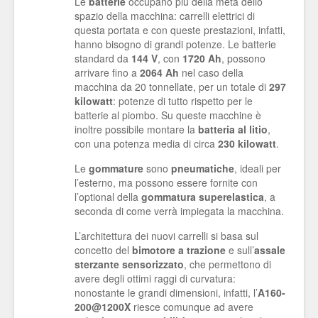
Le
batterie
occupano più della metà dello
spazio della macchina: carrelli elettrici di
questa portata e con queste prestazioni, infatti,
hanno bisogno di grandi potenze. Le batterie
standard da
144 V
, con
1720 Ah
, possono
arrivare fino a
2064 Ah
nel caso della
macchina da 20 tonnellate, per un totale di
297
kilowatt
: potenze di tutto rispetto per le
batterie al piombo. Su queste macchine è
inoltre possibile montare la
batteria al litio
,
con una potenza media di circa
230 kilowatt
.
Le
gommature
sono
pneumatiche
, ideali per
l’esterno, ma possono essere fornite con
l’optional della
gommatura superelastica
, a
seconda di come verrà impiegata la macchina.
L’architettura dei nuovi carrelli si basa sul
concetto del
bimotore a trazione
e sull’
assale
sterzante sensorizzato
, che permettono di
avere degli ottimi raggi di curvatura:
nonostante le grandi dimensioni, infatti, l’
A160-
200@1200X
riesce comunque ad avere