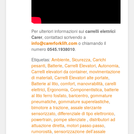
Per ulteriori informazioni sui
carrelli elettrici
Carer
, contattaci scrivendo a
info@carerforklift.com
o chiamando il
numero
0545.1938010
.
Etiquetas:
Ambiente
,
Sicurezza
,
Carichi
pesanti
,
Batterie
,
Carrelli Elevatori
,
Autonomia
,
Carrelli elevatori da container
,
movimentazione
di materiali
,
Carrelli Elevatori alte portate
,
Batterie al litio
,
comfort
,
manovrabilità
,
carelli
elettrici
,
Ergonomia
,
Componentistica
,
batterie
al litio ferro fosfato
,
baricentro
,
gommature
pneumatiche
,
gommature superelastiche
,
bimotore a trazione
,
assale sterzante
sensorizzato
,
differenziale di tipo elettronico
,
powertrain
,
pompe silenziate
,
distributori ad
attuazione diretta
,
motori passo-passo
,
rumorosità
,
sensorizzazione dell’assale