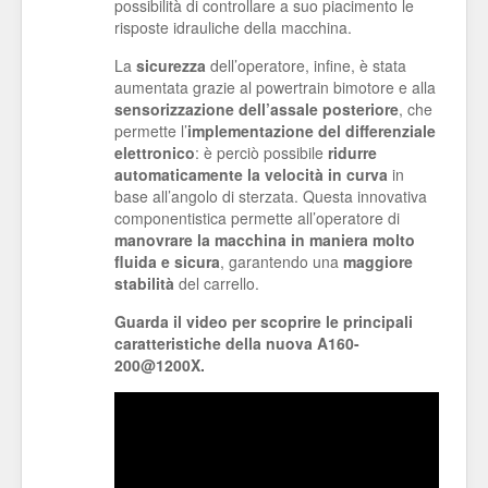
possibilità di controllare a suo piacimento le
risposte idrauliche della macchina.
La
sicurezza
dell’operatore, infine, è stata
aumentata grazie al powertrain bimotore e alla
sensorizzazione dell’assale posteriore
, che
permette l’
implementazione del differenziale
elettronico
: è perciò possibile
ridurre
automaticamente la velocità in curva
in
base all’angolo di sterzata. Questa innovativa
componentistica permette all’operatore di
manovrare la macchina in maniera molto
fluida e sicura
, garantendo una
maggiore
stabilità
del carrello.
Guarda il video per scoprire le principali
caratteristiche della nuova
A160-
200@1200X
.