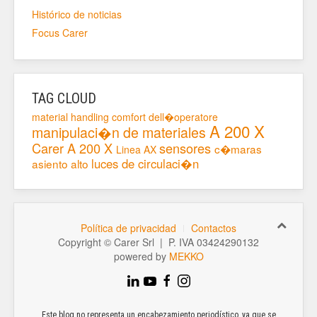
Histórico de noticias
Focus Carer
TAG CLOUD
material handling
comfort dell�operatore
A 200 X
manipulaci�n de materiales
Carer A 200 X
sensores
c�maras
Linea AX
luces de circulaci�n
asiento alto
Política de privacidad
Contactos
Copyright © Carer Srl | P. IVA 03424290132
powered by
MEKKO
Este blog no representa un encabezamiento periodístico, ya que se