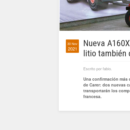
Nueva A160X: 
30 Nov
2021
litio también
Escrito por fabio.
Una confirmación más d
de Carer: dos nuevas ca
transportarán los comp
francesa.