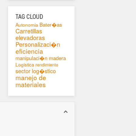
TAG CLOUD
Bater�as
Autonomia
Carretillas
elevadoras
Personalizaci�n
eficiencia
manipulaci�n madera
Logistica
rendimiento
sector log�stico
manejo de
materiales