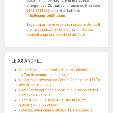
stabilimento, per
tagliare la tua spesa
energetica
?
Contattaci
chiamando il numero
0545.1938010
o scrivi all’indirizzo
info@carerforklift.com
.
Tags:
risparmio energetico
,
riduzione dei costi
operativi
,
riduzione delle emissioni
,
Basso
costo di proprietà
,
riduzione dei costi
LEGGI ANCHE...
Carer: la più ampia scelta di carrelli elettrici da 8 a
16 Ton di portata - 2020-10-27
Un carrello elevatore da Oscar: Carer vince il FLTA
Award - 2016-03-16
L’eccellenza del legno sceglie la qualità dei carrelli
Carer - 2015-10-13
Carer A 200 X: la linea AX al suo massimo
potenziale - 2022-09-28
Potenza, autonomia e affidabilità. Carer lancia i