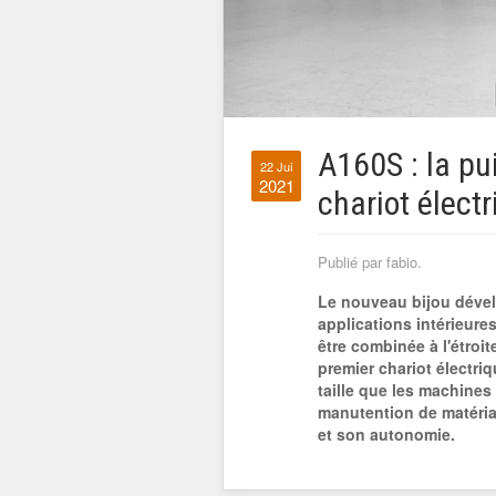
A160S : la p
22 Jui
2021
chariot élect
Publié par fabio.
Le nouveau bijou dévelo
applications intérieure
être combinée à l'étroi
premier chariot électr
taille que les machines
manutention de matériau
et son autonomie.