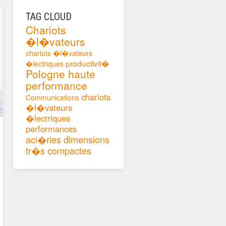
TAG CLOUD
Chariots
�l�vateurs
chariots �l�vateurs
productivit�
�lectriques
Pologne
haute
performance
chariots
Communications
�l�vateurs
�lectriques
performances
aci�ries
dimensions
tr�s compactes