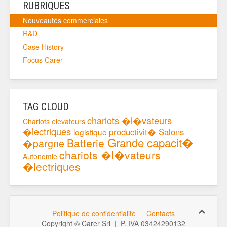
RUBRIQUES
Nouveautés commerciales
R&D
Case History
Focus Carer
TAG CLOUD
chariots �l�vateurs
Chariots elevateurs
�lectriques
productivit�
Salons
logistique
Grande capacit�
Batterie
�pargne
chariots �l�vateurs
Autonomie
�lectriques
Politique de confidentialité
Contacts
Copyright © Carer Srl | P. IVA 03424290132