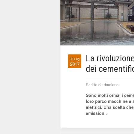
La rivoluzion
03 Lug
2017
dei cementifi
Scritto da damiano.
Sono molti ormai i cemen
loro parco macchine e ab
elettrici. Una scelta ch
emissioni.