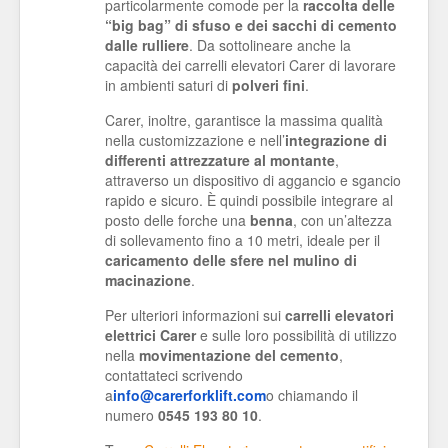
particolarmente comode per la
raccolta delle
“big bag” di sfuso e dei sacchi di cemento
dalle rulliere
. Da sottolineare anche la
capacità dei carrelli elevatori Carer di lavorare
in ambienti saturi di
polveri fini
.
Carer, inoltre, garantisce la massima qualità
nella customizzazione e nell’
integrazione di
differenti attrezzature al montante
,
attraverso un dispositivo di aggancio e sgancio
rapido e sicuro. È quindi possibile integrare al
posto delle forche una
benna
, con un’altezza
di sollevamento fino a 10 metri, ideale per il
caricamento delle sfere nel mulino di
macinazione
.
Per ulteriori informazioni sui
carrelli elevatori
elettrici Carer
e sulle loro possibilità di utilizzo
nella
movimentazione del cemento
,
contattateci scrivendo
a
info@carerforklift.com
o chiamando il
numero
0545 193 80 10
.