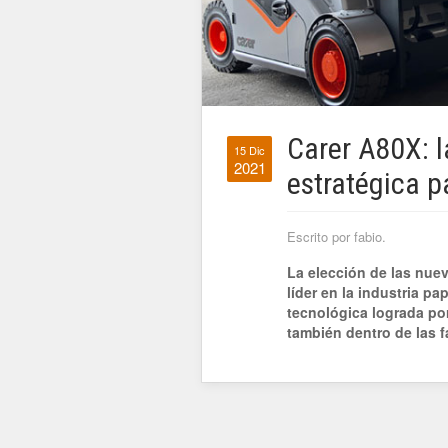
Carer A80X: la
15 Dic
2021
estratégica p
Escrito por fabio.
La elección de las nuev
líder en la industria p
tecnológica lograda po
también dentro de las f