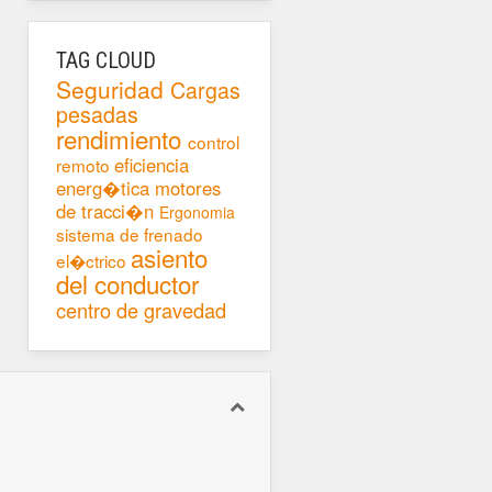
TAG CLOUD
Seguridad
Cargas
pesadas
rendimiento
control
eficiencia
remoto
energ�tica
motores
de tracci�n
Ergonomia
sistema de frenado
asiento
el�ctrico
del conductor
centro de gravedad