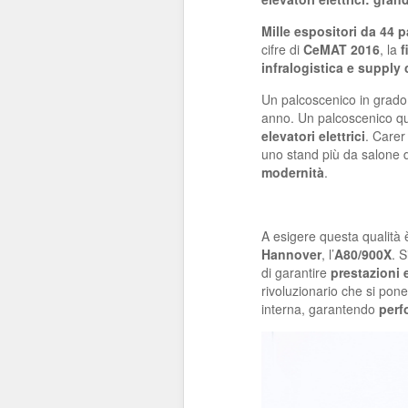
Mille espositori da 44 p
cifre di
CeMAT 2016
, la
f
infralogistica e supply
Un palcoscenico in grado
anno. Un palcoscenico qu
elevatori elettrici
. Carer
uno stand più da salone 
modernità
.
A esigere questa qualità 
Hannover
, l’
A80/900X
. S
di garantire
prestazioni 
rivoluzionario che si pone
interna, garantendo
perf