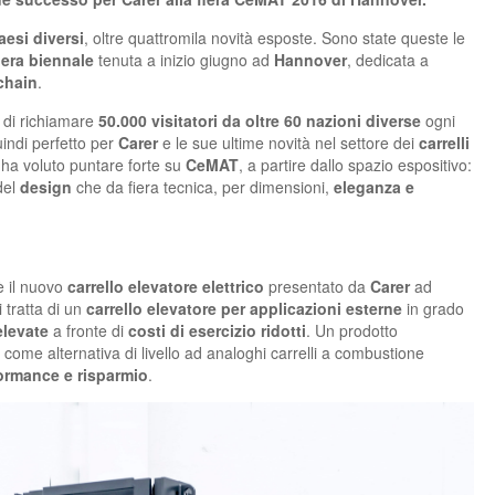
aesi diversi
, oltre quattromila novità esposte. Sono state queste le
iera biennale
tenuta a inizio giugno ad
Hannover
, dedicata a
 chain
.
 di richiamare
50.000 visitatori da oltre 60 nazioni diverse
ogni
indi perfetto per
Carer
e le sue ultime novità nel settore dei
carrelli
 ha voluto puntare forte su
CeMAT
, a partire dallo spazio espositivo:
del
design
che da fiera tecnica, per dimensioni,
eleganza e
è il nuovo
carrello elevatore elettrico
presentato da
Carer
ad
i tratta di un
carrello elevatore per applicazioni esterne
in grado
elevate
a fronte di
costi di esercizio ridotti
. Un prodotto
 come alternativa di livello ad analoghi carrelli a combustione
ormance e risparmio
.