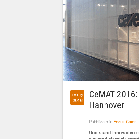
CeMAT 2016: l
08 Lug
2016
Hannover
Pubblicato in
Focus Carer
Uno stand innovativo ed
elevatori elettrici: gr