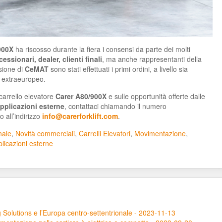
900X
ha riscosso durante la fiera i consensi da parte dei molti
essionari, dealer, clienti finali
, ma anche rappresentanti della
sione di
CeMAT
sono stati effettuati i primi ordini, a livello sia
 extraeuropeo.
 carrello elevatore
Carer A80/900X
e sulle opportunità offerte dalle
applicazioni esterne
, contattaci chiamando il numero
 all’indirizzo
info@carerforklift.com
.
nale
,
Novità commerciali
,
Carrelli Elevatori
,
Movimentazione
,
licazioni esterne
 Solutions e l’Europa centro-settentrionale - 2023-11-13