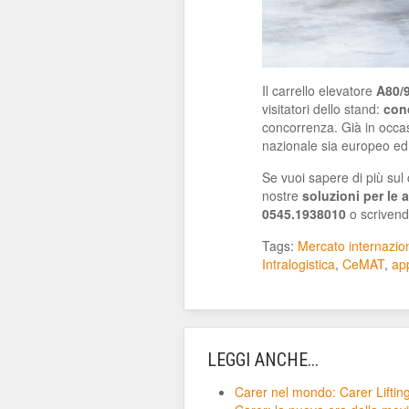
Il carrello elevatore
A80/
visitatori dello stand:
conc
concorrenza. Già in occa
nazionale sia europeo ed
Se vuoi sapere di più sul
nostre
soluzioni per le 
0545.1938010
o scrivendo
Tags:
Mercato internazio
Intralogistica
,
CeMAT
,
app
LEGGI ANCHE...
Carer nel mondo: Carer Lifting