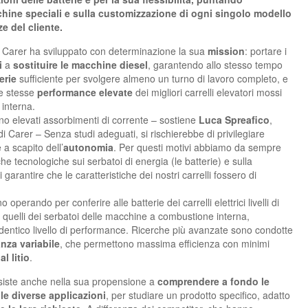
hine speciali e sulla customizzazione di ogni singolo modello
e del cliente.
a Carer ha sviluppato con determinazione la sua
mission
: portare i
i
a
sostituire le macchine diesel
, garantendo allo stesso tempo
erie
sufficiente per svolgere almeno un turno di lavoro completo, e
e stesse
performance elevate
dei migliori carrelli elevatori mossi
interna.
ono elevati assorbimenti di corrente – sostiene
Luca Spreafico
,
i Carer – Senza studi adeguati, si rischierebbe di privilegiare
a scapito dell’
autonomia
. Per questi motivi abbiamo da sempre
che tecnologiche sui serbatoi di energia (le batterie) e sulla
 garantire che le caratteristiche dei nostri carrelli fossero di
 operando per conferire alle batterie dei carrelli elettrici livelli di
quelli dei serbatoi delle macchine a combustione interna,
ntico livello di performance. Ricerche più avanzate sono condotte
anza variabile
, che permettono massima efficienza con minimi
al litio
.
nsiste anche nella sua propensione a
comprendere a fondo le
 le diverse applicazioni
, per studiare un prodotto specifico, adatto