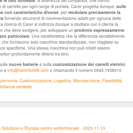
 le loro richieste
. A differenza dei competitor, che hanno
 di carrello per ogni range di portata, Carer progetta dunque,
sulle
e con caratteristiche diverse
, per
modulare precisamente la
va
fornendo strumenti di movimentazione adatti per ognuna delle
a ricerca di Carer si indirizza dunque a studiare con il cliente la
ione che deve svolgere, per sviluppare un
prodotto espressamente
izzo particolare
. Una caratteristica che la differenzia sensibilmente
, che forniscono solo macchine standardizzate, non ritagliate su
nze specifiche. Una stessa macchina non può infatti essere
 settori profondamente diversi tra loro.
 sulle
nuove batterie
e sulla
customizzazione dei carrelli elettrici
do a
info@carerforklift.com
o chiamando il numero 0545.1938010.
utonomia
,
Customizzazione
,
Logistica
,
Manutenzione
,
Flessibilità
,
iluttanza variabile
 Solutions e l’Europa centro-settentrionale - 2023-11-13