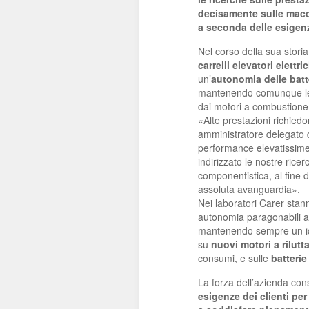
decisamente sulle macc
a seconda delle esigenz
Nel corso della sua stori
carrelli elevatori elettric
un’
autonomia delle batt
mantenendo comunque l
dai motori a combustione 
«Alte prestazioni richied
amministratore delegato d
performance elevatissime 
indirizzato le nostre ricer
componentistica, al fine di
assoluta avanguardia».
Nei laboratori Carer stanno
autonomia paragonabili a 
mantenendo sempre un ide
su
nuovi motori a rilutt
consumi, e sulle
batterie 
La forza dell’azienda co
esigenze dei clienti per