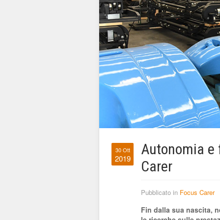
Autonomia e fl
30 Ott
2019
Carer
Pubblicato in
Focus Carer
Fin dalla sua nascita, n
le ricerche sulle prestaz