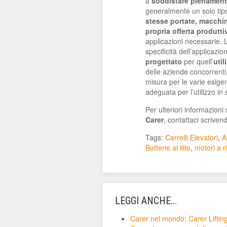
a
soddisfare pienamente
generalmente un solo tipo
stesse portate, macchin
propria offerta produtti
applicazioni necessarie. L
specificità dell’applicaz
progettato
per quell’
util
delle aziende concorrenti
misura per le varie esige
adeguata per l’utilizzo in
Per ulteriori informazioni
Carer
, contattaci scriven
Tags:
Carrelli Elevatori
,
A
Batterie al litio
,
motori a r
LEGGI ANCHE...
Carer nel mondo: Carer Lifting