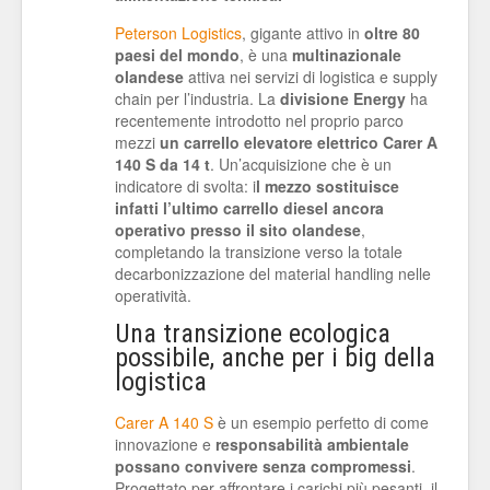
Peterson Logistics
, gigante attivo in
oltre 80
paesi del mondo
, è una
multinazionale
olandese
attiva nei servizi di logistica e supply
chain per l’industria. La
divisione Energy
ha
recentemente introdotto nel proprio parco
mezzi
un carrello elevatore elettrico Carer A
140 S da 14 t
. Un’acquisizione che è un
indicatore di svolta: i
l mezzo sostituisce
infatti l’ultimo carrello diesel ancora
operativo presso il sito olandese
,
completando la transizione verso la totale
decarbonizzazione del material handling nelle
operatività.
Una transizione ecologica
possibile, anche per i big della
logistica
Carer A 140 S
è un esempio perfetto di come
innovazione e
responsabilità ambientale
possano convivere senza compromessi
.
Progettato per affrontare i carichi più pesanti, il