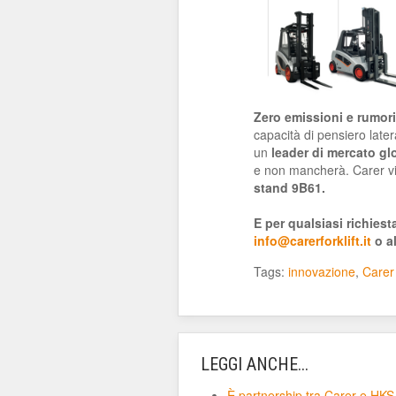
Zero emissioni e rumori 
capacità di pensiero late
un
leader di mercato gl
e non mancherà. Carer v
stand 9B61.
E per qualsiasi richiest
info@carerforklift.it
o a
Tags:
innovazione
,
Carer 
LEGGI ANCHE...
È partnership tra Carer e HKS F