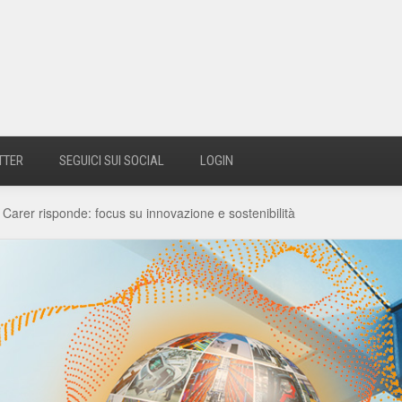
TTER
SEGUICI SUI SOCIAL
LOGIN
arer risponde: focus su innovazione e sostenibilità