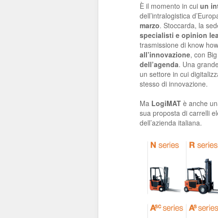
È il momento in cui
un in
dell’intralogistica d’Europ
marzo
. Stoccarda, la se
specialisti e opinion l
trasmissione di know how.
all’innovazione
, con Big
dell’agenda
. Una grande
un settore in cui digitali
stesso di innovazione.
Ma
LogiMAT
è anche una
sua proposta di carrelli el
dell’azienda italiana.