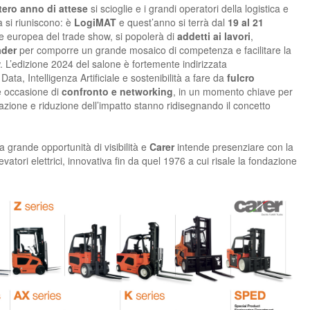
tero anno di attese
si scioglie e i grandi operatori della logistica e
a si riuniscono: è
LogiMAT
e quest’anno si terrà dal
19 al 21
de europea del trade show, si popolerà di
addetti ai lavori
,
eader
per comporre un grande mosaico di competenza e facilitare la
 L’edizione 2024 del salone è fortemente indirizzata
 Data, Intelligenza Artificiale e sostenibilità a fare da
fulcro
 occasione di
confronto e networking
, in un momento chiave per
zzazione e riduzione dell’impatto stanno ridisegnando il concetto
 grande opportunità di visibilità e
Carer
intende presenziare con la
evatori elettrici, innovativa fin da quel 1976 a cui risale la fondazione