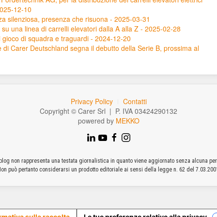
 2025-12-10
a silenziosa, presenza che risuona - 2025-03-31
su una linea di carrelli elevatori dalla A alla Z - 2025-02-28
di gioco di squadra e traguardi - 2024-12-20
e di Carer Deutschland segna il debutto della Serie B, prossima al
Privacy Policy
Contatti
Copyright © Carer Srl | P. IVA 03424290132
powered by
MEKKO
log non rappresenta una testata giornalistica in quanto viene aggiornato senza alcuna per
on può pertanto considerarsi un prodotto editoriale ai sensi della legge n. 62 del 7.03.200
rmativa sulla raccolta
Le tue preferenze relative alla privacy