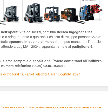
nell’operatività
dei mezzi, continua
ricerca ingegneristica
,
rale e adeguamento a qualsiasi richiesta di sviluppo personalizzata:
obale operante in decine di mercati
non può mancare all’appello
i attende a LogiMAT 2024: l’appuntamento è al
padiglione 9,
a, siamo sempre a disposizione. Potete contattarci all’indirizzo
l numero telefonico (0039) 0545.1938010
electric forklifts
,
carrelli elettrici Carer
,
LogiMAT 2024
ördertechnik AG, per la distribuzione dei carrelli elevatori elettrici