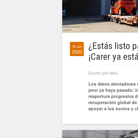
¿Estás listo 
18 Jun
2020
¡Carer ya está
Escrito por fabio.
Los datos alentadores s
peor ya haya pasado: i
reapertura progresiva d
recuperación global de 
apoyar a los socios y c