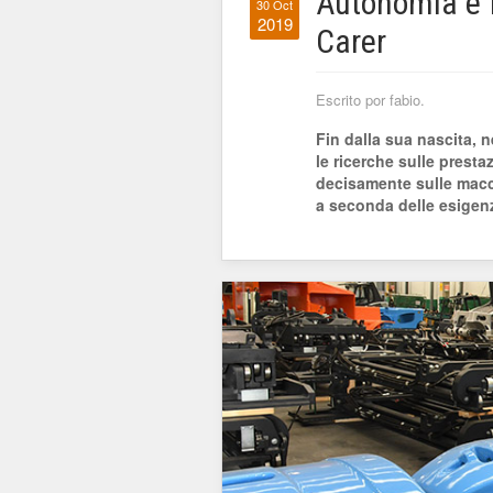
Autonomia e fl
30 Oct
2019
Carer
Escrito por fabio.
Fin dalla sua nascita, n
le ricerche sulle prestaz
decisamente sulle macc
a seconda delle esigenz