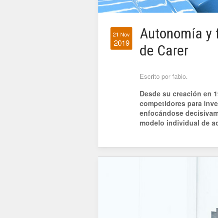
Autonomía y f
21 Nov
2019
de Carer
Escrito por fabio.
Desde su creación en 1
competidores para invest
enfocándose decisivame
modelo individual de a