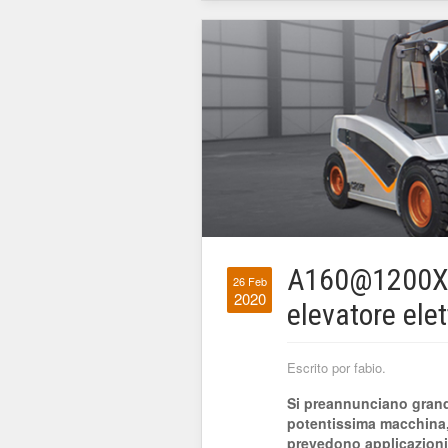
A160@1200X, i
26 Feb
2020
elevatore elet
Escrito por fabio.
Si preannunciano grandi
potentissima macchina, 
prevedono applicazioni