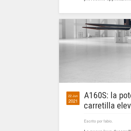
A160S: la po
22 Jun
2021
carretilla ele
Escrito por fabio.